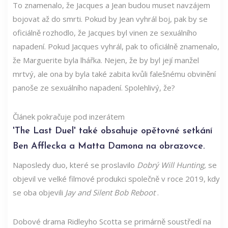
To znamenalo, že Jacques a Jean budou muset navzájem
bojovat až do smrti. Pokud by Jean vyhrál boj, pak by se
oficiálně rozhodlo, že Jacques byl vinen ze sexuálního
napadení. Pokud Jacques vyhrál, pak to oficiálně znamenalo,
že Marguerite byla lhářka. Nejen, že by byl její manžel
mrtvý, ale ona by byla také zabita kvůli falešnému obvinění
panoše ze sexuálního napadení. Spolehlivý, že?
Článek pokračuje pod inzerátem
'The Last Duel' také obsahuje opětovné setkání
Ben Afflecka a Matta Damona na obrazovce.
Naposledy duo, které se proslavilo
Dobrý Will Hunting,
se
objevil ve velké filmové produkci společně v roce 2019, kdy
se oba objevili
Jay and Silent Bob Reboot
.
Dobové drama Ridleyho Scotta se primárně soustředí na