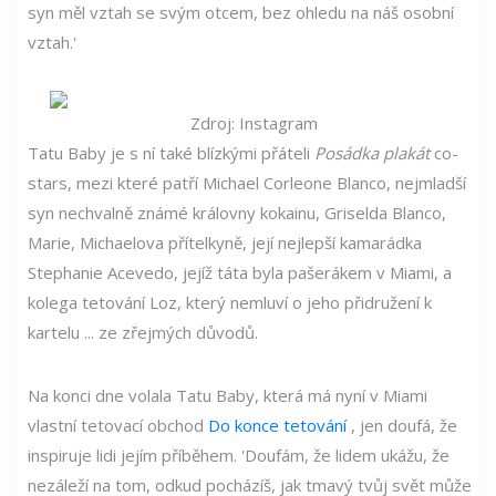
syn měl vztah se svým otcem, bez ohledu na náš osobní
vztah.'
Zdroj: Instagram
Tatu Baby je s ní také blízkými přáteli
Posádka plakát
co-
stars, mezi které patří Michael Corleone Blanco, nejmladší
syn nechvalně známé královny kokainu, Griselda Blanco,
Marie, Michaelova přítelkyně, její nejlepší kamarádka
Stephanie Acevedo, jejíž táta byla pašerákem v Miami, a
kolega tetování Loz, který nemluví o jeho přidružení k
kartelu ... ze zřejmých důvodů.
Na konci dne volala Tatu Baby, která má nyní v Miami
vlastní tetovací obchod
Do konce tetování
, jen doufá, že
inspiruje lidi jejím příběhem. 'Doufám, že lidem ukážu, že
nezáleží na tom, odkud pocházíš, jak tmavý tvůj svět může