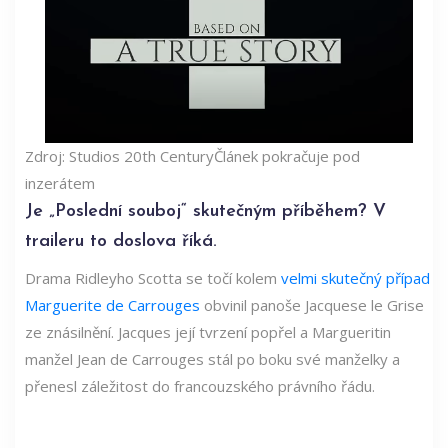
Zdroj: Studios 20th Century
Článek pokračuje pod
inzerátem
Je „Poslední souboj“ skutečným příběhem? V
traileru to doslova říká.
Drama Ridleyho Scotta se točí kolem
velmi skutečný případ
Marguerite de Carrouges
obvinil panoše Jacquese le Grise
ze znásilnění. Jacques její tvrzení popřel a Margueritin
manžel Jean de Carrouges stál po boku své manželky a
přenesl záležitost do francouzského právního řádu.