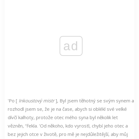
ad
'Po [
Inkoustový mistr
], Byl jsem těhotný se svým synem a
rozhodl jsem se, že je na čase, abych si oblékl své velké
dívčí kalhoty, protože otec mého syna byl několik let
vězněn, “řekla. 'Od někoho, kdo vyrostl, chybí jeho otec a
bez jejich otce v životě, pro mě je nejdůležitější, aby můj