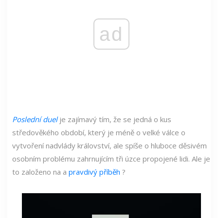
ad
Poslední duel
je zajímavý tím, že se jedná o kus
středověkého období, který je méně o velké válce o
vytvoření nadvlády království, ale spíše o hluboce děsivém
osobním problému zahrnujícím tři úzce propojené lidi. Ale je
to založeno na a
pravdivý příběh
?