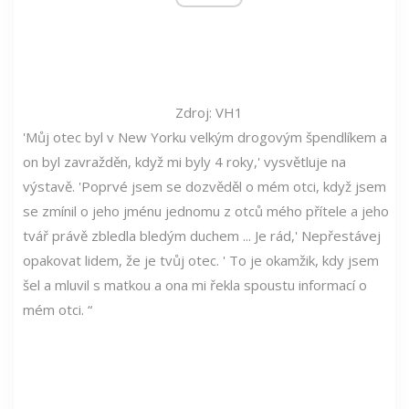
Zdroj: VH1
'Můj otec byl v New Yorku velkým drogovým špendlíkem a
on byl zavražděn, když mi byly 4 roky,' vysvětluje na
výstavě. 'Poprvé jsem se dozvěděl o mém otci, když jsem
se zmínil o jeho jménu jednomu z otců mého přítele a jeho
tvář právě zbledla bledým duchem ... Je rád,' Nepřestávej
opakovat lidem, že je tvůj otec. ' To je okamžik, kdy jsem
šel a mluvil s matkou a ona mi řekla spoustu informací o
mém otci. “