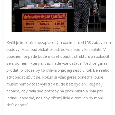
Kvůli jejím letům nezaplaceným daním hrozil IRS zabavením
budovy. Musí buď získat prostředky, nebo vše zaplatit. V
opačném případě bude muset opustit strukturu a rozloučit
se s domem, který si váží nade vše ostatní. Nechce garáž
prodat, protože by to ovlivnilo jak její sestru, tak Bennieho
schopnost uživit se. Pokud si však garáž ponechá, bude
muset nemovitost vyklidit a bude bez bydlení. Regina ji
nabádá, aby dala své potřeby na první místo a byla pro
jednou sobecká, než aby přemýšlela o tom, co by mohli
chtít ostatní.