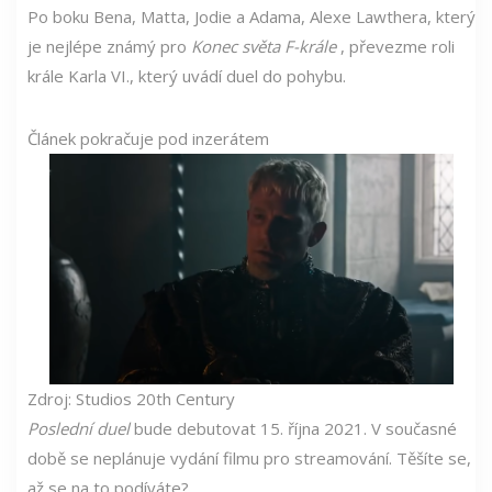
Po boku Bena, Matta, Jodie a Adama, Alexe Lawthera, který
je nejlépe známý pro
Konec světa F-krále
, převezme roli
krále Karla VI., který uvádí duel do pohybu.
Článek pokračuje pod inzerátem
Zdroj: Studios 20th Century
Poslední duel
bude debutovat 15. října 2021. V současné
době se neplánuje vydání filmu pro streamování. Těšíte se,
až se na to podíváte?