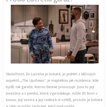
Skutečnost, že Lucretia je bohatá, je jedním z klíčových
aspektů „The Upshaws“. Je majitelkou jak rezidence, kde
bydlí, tak garáže, kterou Bennie provozuje. Jsou to její
investice a s penězi, které vyprodukuje, může žít život v
luxusu. Její sestra a její rodina k ní vzhlíží, protože je bohatá
a vždy je může zachránit, když mají potíže.