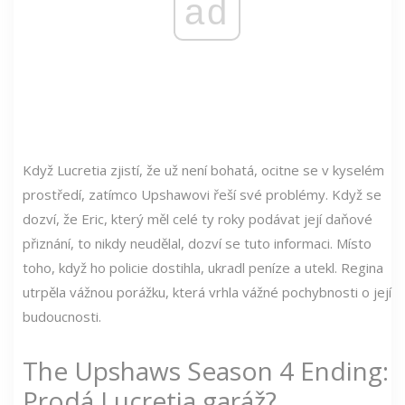
ad
Když Lucretia zjistí, že už není bohatá, ocitne se v kyselém
prostředí, zatímco Upshawovi řeší své problémy. Když se
dozví, že Eric, který měl celé ty roky podávat její daňové
přiznání, to nikdy neudělal, dozví se tuto informaci. Místo
toho, když ho policie dostihla, ukradl peníze a utekl. Regina
utrpěla vážnou porážku, která vrhla vážné pochybnosti o její
budoucnosti.
The Upshaws Season 4 Ending:
Prodá Lucretia garáž?