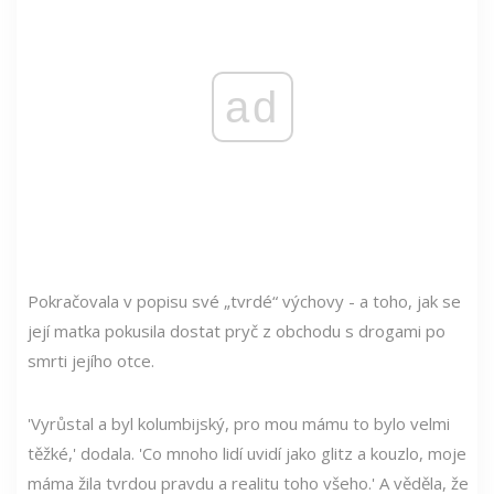
ad
Pokračovala v popisu své „tvrdé“ výchovy - a toho, jak se
její matka pokusila dostat pryč z obchodu s drogami po
smrti jejího otce.
'Vyrůstal a byl kolumbijský, pro mou mámu to bylo velmi
těžké,' dodala. 'Co mnoho lidí uvidí jako glitz a kouzlo, moje
máma žila tvrdou pravdu a realitu toho všeho.' A věděla, že