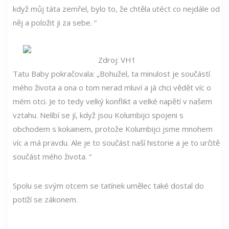
když můj táta zemřel, bylo to, že chtěla utéct co nejdále od
něj a položit ji za sebe. “
Zdroj: VH1
Tatu Baby pokračovala: „Bohužel, ta minulost je součástí
mého života a ona o tom nerad mluví a já chci vědět víc o
mém otci. Je to tedy velký konflikt a velké napětí v našem
vztahu. Nelíbí se jí, když jsou Kolumbijci spojeni s
obchodem s kokainem, protože Kolumbijci jsme mnohem
víc a má pravdu. Ale je to součást naší historie a je to určitě
součást mého života. “
Spolu se svým otcem se tatínek umělec také dostal do
potíží se zákonem.