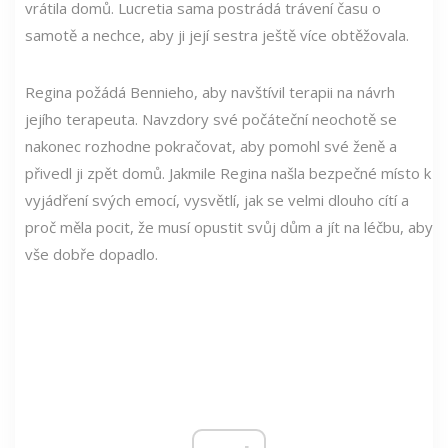
vrátila domů. Lucretia sama postrádá trávení času o
samotě a nechce, aby ji její sestra ještě více obtěžovala.
Regina požádá Bennieho, aby navštívil terapii na návrh
jejího terapeuta. Navzdory své počáteční neochotě se
nakonec rozhodne pokračovat, aby pomohl své ženě a
přivedl ji zpět domů. Jakmile Regina našla bezpečné místo k
vyjádření svých emocí, vysvětlí, jak se velmi dlouho cítí a
proč měla pocit, že musí opustit svůj dům a jít na léčbu, aby
vše dobře dopadlo.