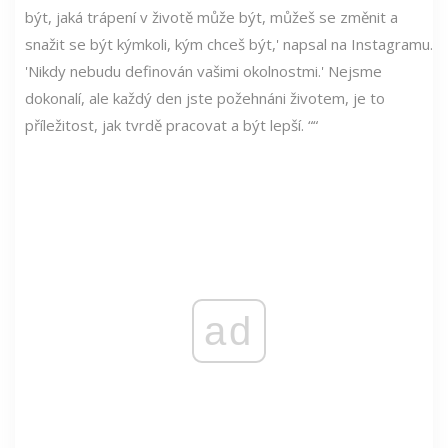
být, jaká trápení v životě může být, můžeš se změnit a
snažit se být kýmkoli, kým chceš být,' napsal na Instagramu.
'Nikdy nebudu definován vašimi okolnostmi.' Nejsme
dokonalí, ale každý den jste požehnáni životem, je to
příležitost, jak tvrdě pracovat a být lepší. ““
ad