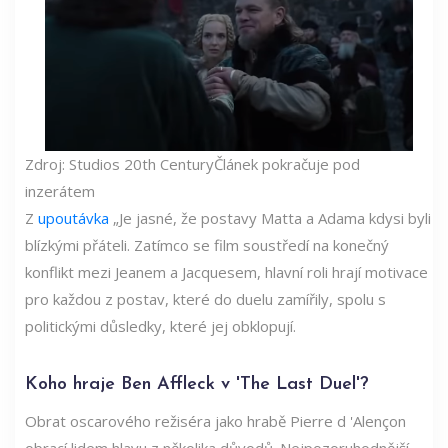
Zdroj: Studios 20th Century
Článek pokračuje pod
inzerátem
Z
upoutávka
„Je jasné, že postavy Matta a Adama kdysi byli
blízkými přáteli. Zatímco se film soustředí na konečný
konflikt mezi Jeanem a Jacquesem, hlavní roli hrají motivace
pro každou z postav, které do duelu zamířily, spolu s
politickými důsledky, které jej obklopují.
Koho hraje Ben Affleck v 'The Last Duel'?
Obrat oscarového režiséra jako hrabě Pierre d 'Alençon
obrací lidem hlavu z několika důvodů. Nejpozoruhodnější