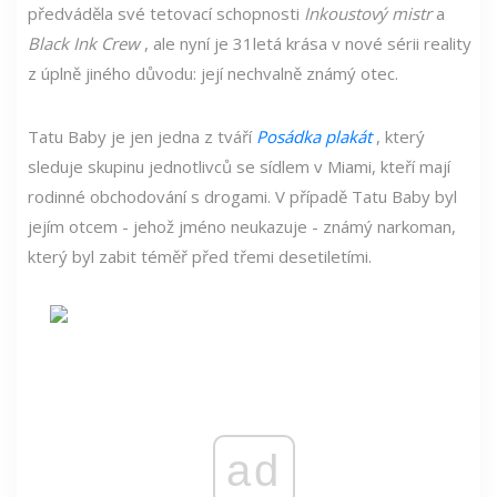
předváděla své tetovací schopnosti
Inkoustový mistr
a
Black Ink Crew
, ale nyní je 31letá krása v nové sérii reality
z úplně jiného důvodu: její nechvalně známý otec.
Tatu Baby je jen jedna z tváří
Posádka plakát
, který
sleduje skupinu jednotlivců se sídlem v Miami, kteří mají
rodinné obchodování s drogami. V případě Tatu Baby byl
jejím otcem - jehož jméno neukazuje - známý narkoman,
který byl zabit téměř před třemi desetiletími.
ad