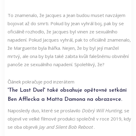
To znamenalo, že Jacques a Jean budou muset navzájem
bojovat až do smrti. Pokud by Jean vyhrál boj, pak by se
oficiálně rozhodlo, že Jacques byl vinen ze sexuálního
napadení. Pokud Jacques vyhrál, pak to oficiálně znamenalo,
že Marguerite byla lhářka. Nejen, že by byl její manžel
mrtvý, ale ona by byla také zabita kvůli falešnému obvinění
panoše ze sexuálního napadení. Spolehlivý, že?
Článek pokračuje pod inzerátem
'The Last Duel' také obsahuje opětovné setkání
Ben Afflecka a Matta Damona na obrazovce.
Naposledy duo, které se proslavilo
Dobrý Will Hunting,
se
objevil ve velké filmové produkci společně v roce 2019, kdy
se oba objevili
Jay and Silent Bob Reboot
.