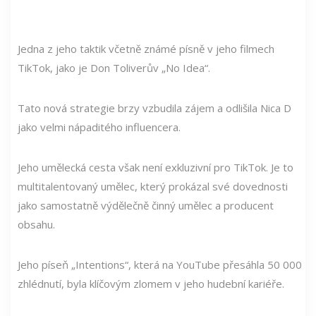
Jedna z jeho taktik včetně známé písně v jeho filmech
TikTok, jako je Don Toliverův „No Idea“.
Tato nová strategie brzy vzbudila zájem a odlišila Nica D
jako velmi nápaditého influencera.
Jeho umělecká cesta však není exkluzivní pro TikTok. Je to
multitalentovaný umělec, který prokázal své dovednosti
jako samostatně výdělečně činný umělec a producent
obsahu.
Jeho píseň „Intentions“, která na YouTube přesáhla 50 000
zhlédnutí, byla klíčovým zlomem v jeho hudební kariéře.