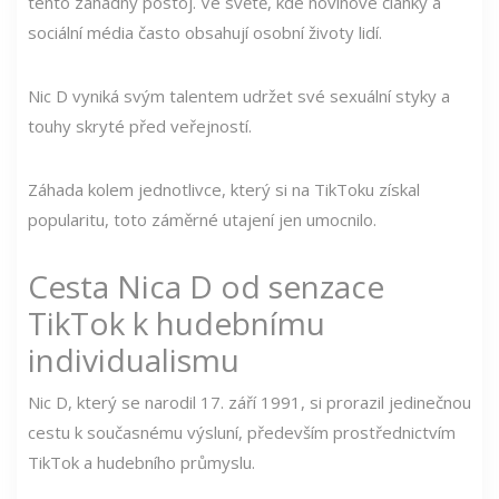
tento záhadný postoj. Ve světě, kde novinové články a
sociální média často obsahují osobní životy lidí.
Nic D vyniká svým talentem udržet své sexuální styky a
touhy skryté před veřejností.
Záhada kolem jednotlivce, který si na TikToku získal
popularitu, toto záměrné utajení jen umocnilo.
Cesta Nica D od senzace
TikTok k hudebnímu
individualismu
Nic D, který se narodil 17. září 1991, si prorazil jedinečnou
cestu k současnému výsluní, především prostřednictvím
TikTok a hudebního průmyslu.