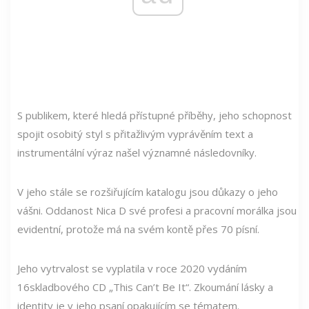
S publikem, které hledá přístupné příběhy, jeho schopnost
spojit osobitý styl s přitažlivým vyprávěním text a
instrumentální výraz našel významné následovníky.
V jeho stále se rozšiřujícím katalogu jsou důkazy o jeho
vášni. Oddanost Nica D své profesi a pracovní morálka jsou
evidentní, protože má na svém kontě přes 70 písní.
Jeho vytrvalost se vyplatila v roce 2020 vydáním
16skladbového CD „This Can’t Be It“. Zkoumání lásky a
identity je v jeho psaní opakujícím se tématem.