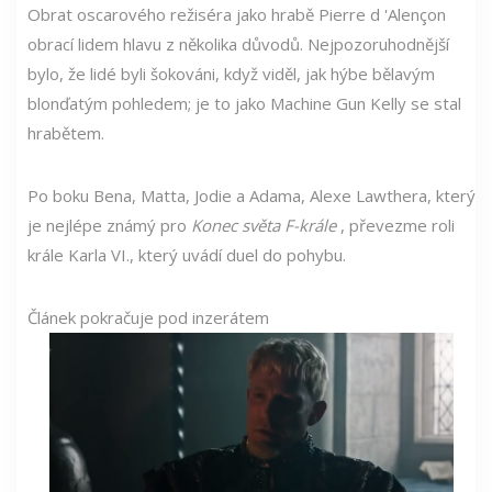
Obrat oscarového režiséra jako hrabě Pierre d 'Alençon
obrací lidem hlavu z několika důvodů. Nejpozoruhodnější
bylo, že lidé byli šokováni, když viděl, jak hýbe bělavým
blonďatým pohledem; je to jako Machine Gun Kelly se stal
hrabětem.
Po boku Bena, Matta, Jodie a Adama, Alexe Lawthera, který
je nejlépe známý pro
Konec světa F-krále
, převezme roli
krále Karla VI., který uvádí duel do pohybu.
Článek pokračuje pod inzerátem