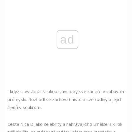
ad
I když si vysloužil širokou slávu díky své kariéře v zábavním
průmyslu. Rozhodl se zachovat historii své rodiny a jejích
členů v soukromí.
Cesta Nica D jako celebrity a nahrávajícího umělce TikTok
září skvěle, navzdory záhadám kolem jeho manželky a