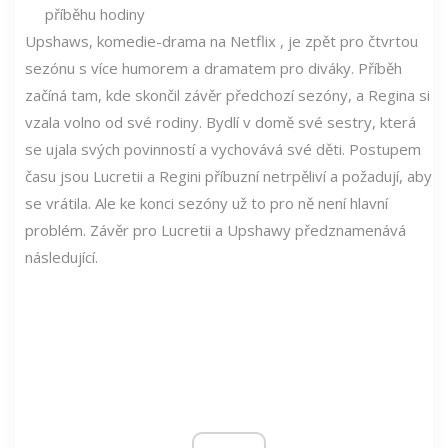
Upshaws, komedie-drama na Netflix , je zpět pro čtvrtou
sezónu s více humorem a dramatem pro diváky. Příběh
začíná tam, kde skončil závěr předchozí sezóny, a Regina si
vzala volno od své rodiny. Bydlí v domě své sestry, která
se ujala svých povinností a vychovává své děti. Postupem
času jsou Lucretii a Regini příbuzní netrpěliví a požadují, aby
se vrátila. Ale ke konci sezóny už to pro ně není hlavní
problém. Závěr pro Lucretii a Upshawy předznamenává
následující.