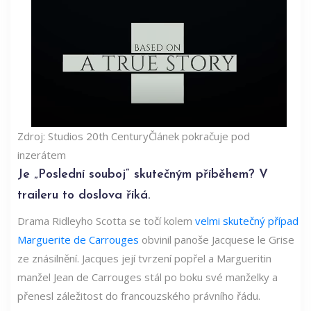
Zdroj: Studios 20th Century
Článek pokračuje pod
inzerátem
Je „Poslední souboj“ skutečným příběhem? V
traileru to doslova říká.
Drama Ridleyho Scotta se točí kolem
velmi skutečný případ
Marguerite de Carrouges
obvinil panoše Jacquese le Grise
ze znásilnění. Jacques její tvrzení popřel a Margueritin
manžel Jean de Carrouges stál po boku své manželky a
přenesl záležitost do francouzského právního řádu.