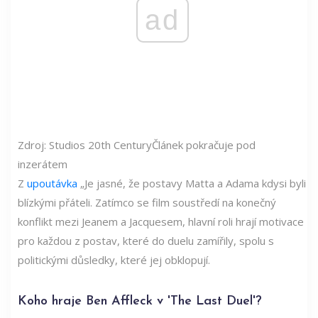
ad
Zdroj: Studios 20th Century
Článek pokračuje pod
inzerátem
Z
upoutávka
„Je jasné, že postavy Matta a Adama kdysi byli
blízkými přáteli. Zatímco se film soustředí na konečný
konflikt mezi Jeanem a Jacquesem, hlavní roli hrají motivace
pro každou z postav, které do duelu zamířily, spolu s
politickými důsledky, které jej obklopují.
Koho hraje Ben Affleck v 'The Last Duel'?