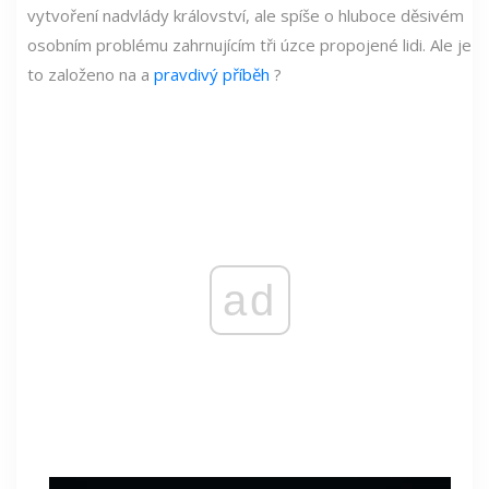
vytvoření nadvlády království, ale spíše o hluboce děsivém
osobním problému zahrnujícím tři úzce propojené lidi. Ale je
to založeno na a
pravdivý příběh
?
ad