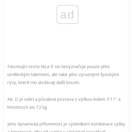
ad
Fascinující cesta Nica D se nevyznačuje pouze jeho
uměleckým talentem, ale také jeho výraznými fyzickými
rysy, které mu dodávají další kouzlo.
Nic D je velící a půvabná postava s výškou kolem 5’11” a
hmotností asi 72 kg.
Jeho dynamická přítomnost je výsledkem kombinace výšky
a hmotnosti, díky níž vyniká v jakémkoli prostředí.