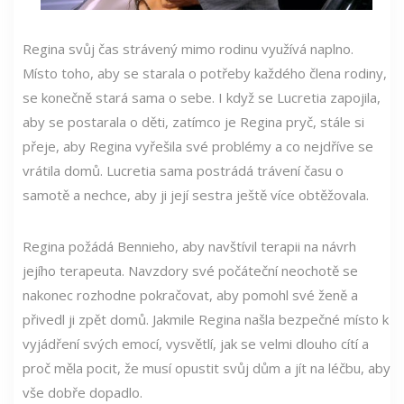
Regina svůj čas strávený mimo rodinu využívá naplno.
Místo toho, aby se starala o potřeby každého člena rodiny,
se konečně stará sama o sebe. I když se Lucretia zapojila,
aby se postarala o děti, zatímco je Regina pryč, stále si
přeje, aby Regina vyřešila své problémy a co nejdříve se
vrátila domů. Lucretia sama postrádá trávení času o
samotě a nechce, aby ji její sestra ještě více obtěžovala.
Regina požádá Bennieho, aby navštívil terapii na návrh
jejího terapeuta. Navzdory své počáteční neochotě se
nakonec rozhodne pokračovat, aby pomohl své ženě a
přivedl ji zpět domů. Jakmile Regina našla bezpečné místo k
vyjádření svých emocí, vysvětlí, jak se velmi dlouho cítí a
proč měla pocit, že musí opustit svůj dům a jít na léčbu, aby
vše dobře dopadlo.