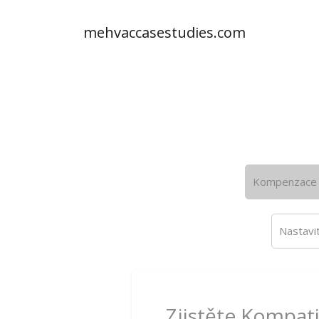
mehvaccasestudies.com
Kompenzace 
Nastavit
Zjistěte Kompat