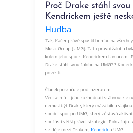
Proč Drake stáhl svo
Kendrickem ještě nesk
Hudba
Tak, Kačer právě spustil bombu na všechny 
Music Group (UMG). Tato právní žaloba by
kolem jeho spor s Kendrickem Lamarem . P
Drake stáhl svou žalobu na UMG? ? Konecko
pověsti.
Článek pokračuje pod inzerátem
Věc se má – jeho rozhodnutí stáhnout se ne
nemusí být Drake, který mává bílou vlajko
soudní spor po UMG, který zůstává aktivní.
součástí větší právní strategie. Pokračujte
se děje mezi Drakem,
Kendrick
a UMG.