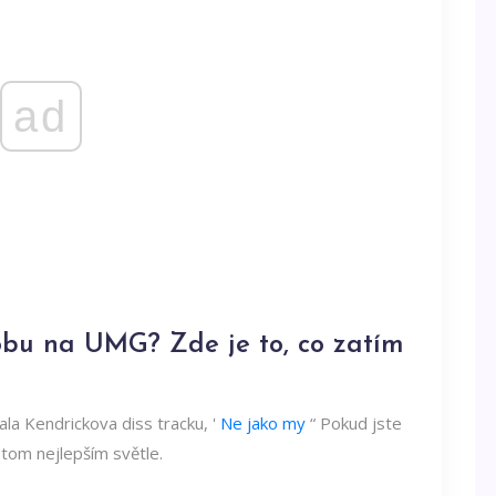
ad
obu na UMG? Zde je to, co zatím
la Kendrickova diss tracku, '
Ne jako my
“ Pokud jste
v tom nejlepším světle.