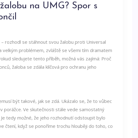
u žalobu na UMG? Spor s
ončil
– rozhodl se stáhnout svou žalobu proti Universal
la velkým problémem, zvláště se všemi tím dramatem
okud sledujete tento příběh, možná vás zajímá: Proč
nců, žaloba se zdála klíčová pro ochranu jeho
musí být takové, jak se zdá. Ukázalo se, že to vůbec
u v porážce. Ve skutečnosti stále vede samostatný
 Je tedy možné, že jeho rozhodnutí odstoupit bylo
 ve čtení, když se ponoříme trochu hlouběji do toho, co