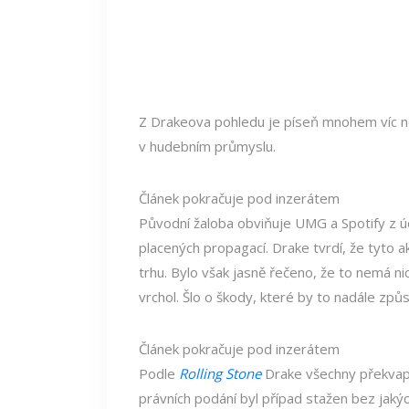
Z Drakeova pohledu je píseň mnohem víc n
v hudebním průmyslu.
Článek pokračuje pod inzerátem
Původní žaloba obviňuje UMG a Spotify z ú
placených propagací. Drake tvrdí, že tyto 
trhu. Bylo však jasně řečeno, že to nemá nic
vrchol. Šlo o škody, které by to nadále způ
Článek pokračuje pod inzerátem
Podle
Rolling Stone
Drake všechny překvapil
právních podání byl případ stažen bez jakýc