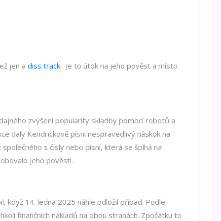
ež jen a
diss track
. Je to útok na jeho pověst a místo
dajného zvýšení popularity skladby pomocí robotů a
akce daly Kendrickově písni nespravedlivý náskok na
 společného s čísly nebo písní, která se šplhá na
sobovalo jeho pověsti.
, když 14. ledna 2025 náhle odložil případ. Podle
hkoli finančních nákladů na obou stranách. Zpočátku to