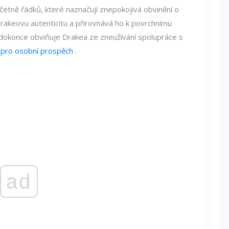
etně řádků, které naznačují znepokojivá obvinění o
rakeovu autenticitu a přirovnává ho k povrchnímu
dokonce obviňuje Drakea ze zneužívání spolupráce s
y
pro osobní prospěch
.
ad