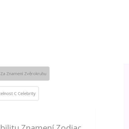
Za Znamení Zvěrokruhu
elnost C Celebrity
ibilitu Znamení Zodiac