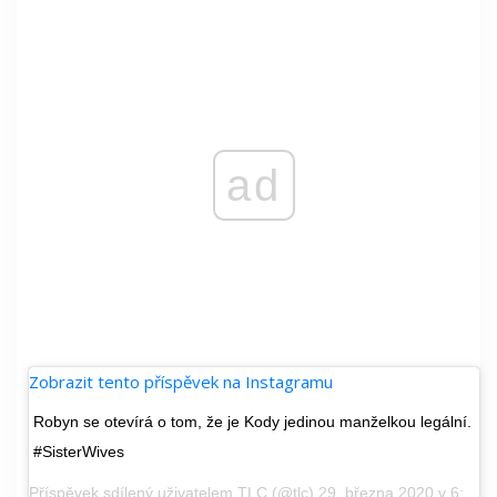
ad
Zobrazit tento příspěvek na Instagramu
Robyn se otevírá o tom, že je Kody jedinou manželkou legální.
#SisterWives
Příspěvek sdílený uživatelem
TLC
(@tlc) 29. března 2020 v 6:00 dopoledne