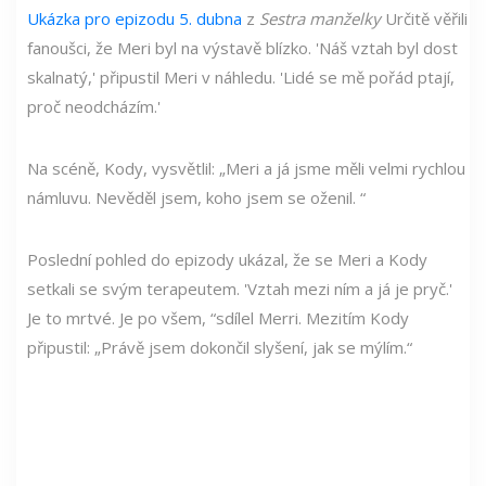
Ukázka pro epizodu 5. dubna
z
Sestra manželky
Určitě věřili
fanoušci, že Meri byl na výstavě blízko. 'Náš vztah byl dost
skalnatý,' připustil Meri v náhledu. 'Lidé se mě pořád ptají,
proč neodcházím.'
Na scéně, Kody, vysvětlil: „Meri a já jsme měli velmi rychlou
námluvu. Nevěděl jsem, koho jsem se oženil. “
Poslední pohled do epizody ukázal, že se Meri a Kody
setkali se svým terapeutem. 'Vztah mezi ním a já je pryč.'
Je to mrtvé. Je po všem, “sdílel Merri. Mezitím Kody
připustil: „Právě jsem dokončil slyšení, jak se mýlím.“