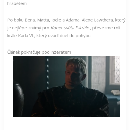
hrabětem.
Po boku Bena, Matta, Jodie a Adama, Alexe Lawthera, který
je nejlépe známý pro
Konec světa F-krále
, převezme roli
krále Karla VI., který uvádí duel do pohybu.
Článek pokračuje pod inzerátem