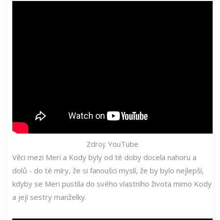
Zdroj: YouTube
Věci mezi Meri a Kody byly od té doby docela nahoru a
dolů - do té míry, že si fanoušci myslí, že by bylo nejlepší,
kdyby se Meri pustila do svého vlastního života mimo Kody
a její sestry manželky.