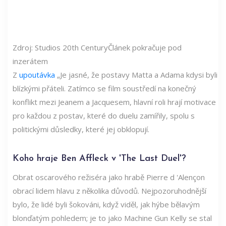
Zdroj: Studios 20th Century
Článek pokračuje pod
inzerátem
Z
upoutávka
„Je jasné, že postavy Matta a Adama kdysi byli
blízkými přáteli. Zatímco se film soustředí na konečný
konflikt mezi Jeanem a Jacquesem, hlavní roli hrají motivace
pro každou z postav, které do duelu zamířily, spolu s
politickými důsledky, které jej obklopují.
Koho hraje Ben Affleck v 'The Last Duel'?
Obrat oscarového režiséra jako hrabě Pierre d 'Alençon
obrací lidem hlavu z několika důvodů. Nejpozoruhodnější
bylo, že lidé byli šokováni, když viděl, jak hýbe bělavým
blonďatým pohledem; je to jako Machine Gun Kelly se stal