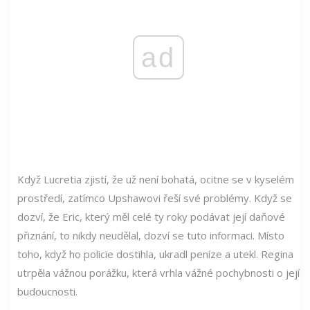
ad
Když Lucretia zjistí, že už není bohatá, ocitne se v kyselém
prostředí, zatímco Upshawovi řeší své problémy. Když se
dozví, že Eric, který měl celé ty roky podávat její daňové
přiznání, to nikdy neudělal, dozví se tuto informaci. Místo
toho, když ho policie dostihla, ukradl peníze a utekl. Regina
utrpěla vážnou porážku, která vrhla vážné pochybnosti o její
budoucnosti.