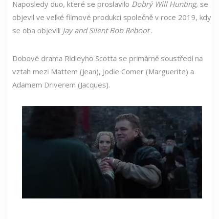
Naposledy duo, které se proslavilo
Dobrý Will Hunting,
se
objevil ve velké filmové produkci společně v roce 2019, kdy
se oba objevili
Jay and Silent Bob Reboot
.
Dobové drama Ridleyho Scotta se primárně soustředí na
vztah mezi Mattem (Jean), Jodie Comer (Marguerite) a
Adamem Driverem (Jacques).