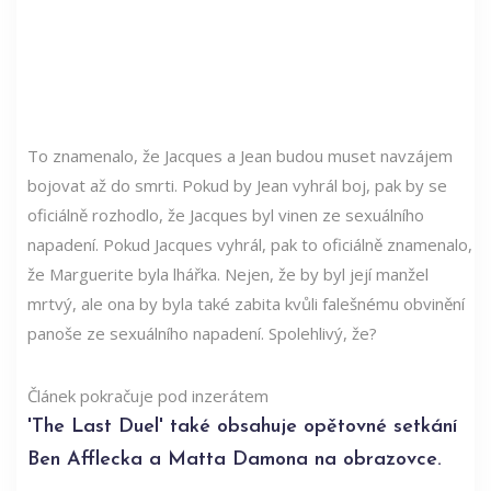
To znamenalo, že Jacques a Jean budou muset navzájem
bojovat až do smrti. Pokud by Jean vyhrál boj, pak by se
oficiálně rozhodlo, že Jacques byl vinen ze sexuálního
napadení. Pokud Jacques vyhrál, pak to oficiálně znamenalo,
že Marguerite byla lhářka. Nejen, že by byl její manžel
mrtvý, ale ona by byla také zabita kvůli falešnému obvinění
panoše ze sexuálního napadení. Spolehlivý, že?
Článek pokračuje pod inzerátem
'The Last Duel' také obsahuje opětovné setkání
Ben Afflecka a Matta Damona na obrazovce.