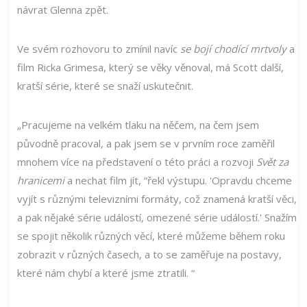
návrat Glenna zpět.
Ve svém rozhovoru to zmínil navíc
se bojí chodící mrtvoly
a
film Ricka Grimesa, který se věky věnoval, má Scott další,
kratší série, které se snaží uskutečnit.
„Pracujeme na velkém tlaku na něčem, na čem jsem
původně pracoval, a pak jsem se v prvním roce zaměřil
mnohem více na představení o této práci a rozvoji
Svět za
hranicemi
a nechat film jít, “řekl výstupu. 'Opravdu chceme
vyjít s různými televizními formáty, což znamená kratší věci,
a pak nějaké série událostí, omezené série událostí.' Snažím
se spojit několik různých věcí, které můžeme během roku
zobrazit v různých časech, a to se zaměřuje na postavy,
které nám chybí a které jsme ztratili. “