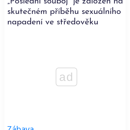
„Poslední souboj“ je založen na
skutečném příběhu sexuálního
napadení ve středověku
ad
Zábava