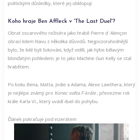
politickými důsledky, které jej obklopují.
Koho hraje Ben Affleck v 'The Last Duel'?
Obrat oscarového režiséra jako hrabě Pierre d 'Alençon
obrací lidem hlavu z několika důvodů. Nejpozoruhodnější
bylo, že lidé byli šokováni, když viděl, jak hýbe bělavým
blonďatým pohledem; je to jako Machine Gun Kelly se stal
hrabětem.
Po boku Bena, Matta, Jodie a Adama, Alexe Lawthera, který
je nejlépe známý pro
Konec světa F-krále
, převezme roli
krále Karla VI., který uvádí duel do pohybu.
Článek pokračuje pod inzerátem