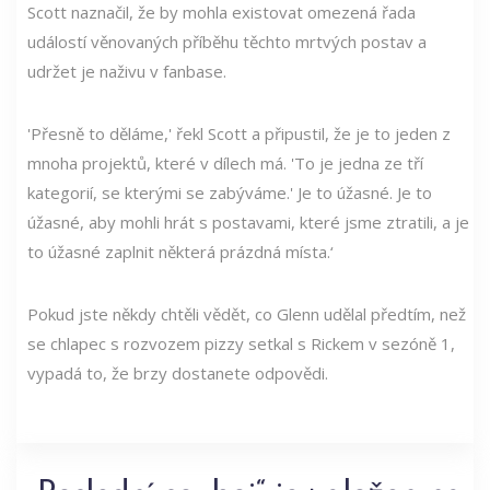
Scott naznačil, že by mohla existovat omezená řada
událostí věnovaných příběhu těchto mrtvých postav a
udržet je naživu v fanbase.
'Přesně to děláme,' řekl Scott a připustil, že je to jeden z
mnoha projektů, které v dílech má. 'To je jedna ze tří
kategorií, se kterými se zabýváme.' Je to úžasné. Je to
úžasné, aby mohli hrát s postavami, které jsme ztratili, a je
to úžasné zaplnit některá prázdná místa.‘
Pokud jste někdy chtěli vědět, co Glenn udělal předtím, než
se chlapec s rozvozem pizzy setkal s Rickem v sezóně 1,
vypadá to, že brzy dostanete odpovědi.