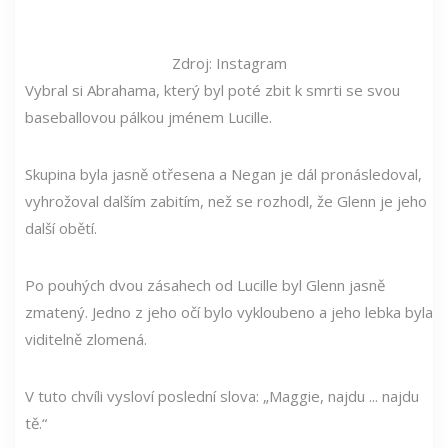
Zdroj: Instagram
Vybral si Abrahama, který byl poté zbit k smrti se svou
baseballovou pálkou jménem Lucille.
Skupina byla jasně otřesena a Negan je dál pronásledoval,
vyhrožoval dalším zabitím, než se rozhodl, že Glenn je jeho
další obětí.
Po pouhých dvou zásahech od Lucille byl Glenn jasně
zmatený. Jedno z jeho očí bylo vykloubeno a jeho lebka byla
viditelně zlomená.
V tuto chvíli vysloví poslední slova: „Maggie, najdu ... najdu
tě.“