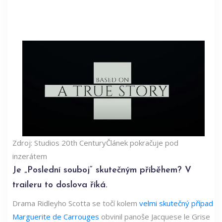
Zdroj: Studios 20th Century
Článek pokračuje pod
inzerátem
Je „Poslední souboj“ skutečným příběhem? V
traileru to doslova říká.
Drama Ridleyho Scotta se točí kolem
velmi skutečný případ
Marguerite de Carrouges
obvinil panoše Jacquese le Grise