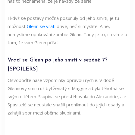
nás to neznamená, že je navždy ze série.
I když se postavy možná posunuly od jeho smrti, je tu
možnost
Glenn se vrátí
dříve, než si myslíte. A ne,
nemyslíme opakování zombie Glenn. Tady je to, co víme o
tom, že vám Glenn přišel.
Vrací se Glenn po jeho smrti v sezóně 7?
[SPOILERS]
Osvoboďte naše vzpomínky opravdu rychle. V době
Glennovy smrti už byl ženatý s Maggie a byla těhotná se
svým dítětem. Skupina se přestěhovala do Alexandrie, ale
Spasitelé se neustále snažili proniknout do jejich osady a
zahájili spor mezi oběma skupinami.