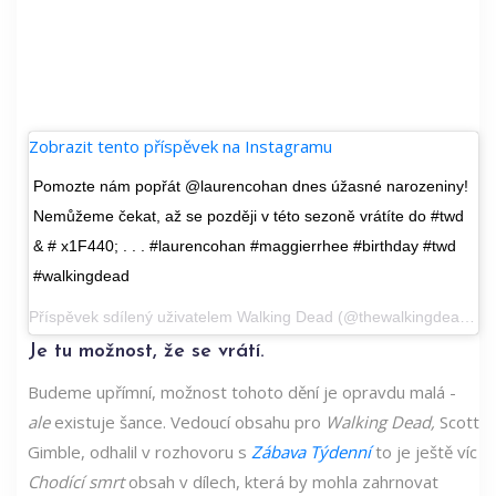
Zobrazit tento příspěvek na Instagramu
Pomozte nám popřát @laurencohan dnes úžasné narozeniny!
Nemůžeme čekat, až se později v této sezoně vrátíte do #twd
& # x1F440; . . . #laurencohan #maggierrhee #birthday #twd
#walkingdead
Příspěvek sdílený uživatelem
Walking Dead
(@thewalkingdead) 7. ledna 2020 v 15:07 PST
Je tu možnost, že se vrátí.
Budeme upřímní, možnost tohoto dění je opravdu malá -
ale
existuje šance. Vedoucí obsahu pro
Walking Dead,
Scott
Gimble, odhalil v rozhovoru s
Zábava Týdenní
to je ještě víc
Chodící smrt
obsah v dílech, která by mohla zahrnovat