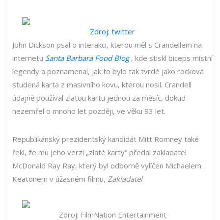
Zdroj: twitter
John Dickson psal o interakci, kterou měl s Crandellem na
internetu
Santa Barbara Food Blog
, kde stiskl biceps místní
legendy a poznamenal, jak to bylo tak tvrdé jako rocková
studená karta z masivního kovu, kterou nosil. Crandell
údajně používal zlatou kartu jednou za měsíc, dokud
nezemřel o mnoho let později, ve věku 93 let.
Republikánský prezidentský kandidát Mitt Romney také
řekl, že mu jeho verzi „zlaté karty“ předal zakladatel
McDonald Ray Ray, který byl odborně vylíčen Michaelem
Keatonem v úžasném filmu,
Zakladatel
.
Zdroj: FilmNation Entertainment