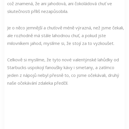
což znamená, že ani jahodová, ani čokoládová chuť ve
skutečnosti příliš nezapůsobila.
Je o něco jemnější a chuťově méně výrazná, než jsme čekali,
ale rozhodně má stále lahodnou chuť, a pokud jste
milovníkem jahod, myslíme si, že stojí za to vyzkoušet.
Celkově si myslíme, že tyto nové valentýnské lahůdky od
Starbucks uspokojí fanoušky kávy i smetany, a zatímco
jeden z nápojů nebyl přesně to, co jsme očekávali, druhý
naše očekávání zdaleka předčil.