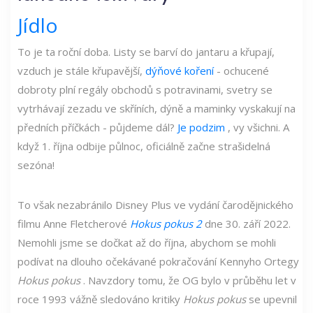
Jídlo
To je ta roční doba. Listy se barví do jantaru a křupají,
vzduch je stále křupavější,
dýňové koření
- ochucené
dobroty plní regály obchodů s potravinami, svetry se
vytrhávají zezadu ve skříních, dýně a maminky vyskakují na
předních příčkách - půjdeme dál?
Je podzim
, vy všichni. A
když 1. října odbije půlnoc, oficiálně začne strašidelná
sezóna!
To však nezabránilo Disney Plus ve vydání čarodějnického
filmu Anne Fletcherové
Hokus pokus 2
dne 30. září 2022.
Nemohli jsme se dočkat až do října, abychom se mohli
podívat na dlouho očekávané pokračování Kennyho Ortegy
Hokus pokus
. Navzdory tomu, že OG bylo v průběhu let v
roce 1993 vážně sledováno kritiky
Hokus pokus
se upevnil