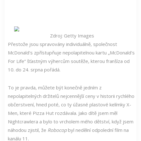
Zdroj: Getty Images
Přestože jsou spravovány individuálně, společnost
McDonald's zpřístupňuje nepolapitelnou kartu „McDonald's
For Life“ šťastným výhercům soutěže, kterou franšíza od
10. do 24. srpna pořádá.
To je pravda, můžete být konečně jedním z
nepolapitelných držitelů nejcennější ceny v historii rychlého
občerstvení, hned poté, co ty úžasné plastové kelímky X-
Men, které Pizza Hut rozdávala. Jako dítě jsem měl
Nightcrawlera a bylo to vrcholem mého dětství, když jsem
náhodou zjistil, že
Robocop
byl nedělní odpolední film na
kanálu 11.