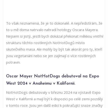
To však neznamená, že je to dokonalé. A nepředstírám, že
to u mě doma natrvalo nahradí hotdogy Oscara Mayera.
Nejsem si jistý, jestli bych dokázal překonat měkkou vnitřní
strukturu těchto rostlinných NotHotDogů místo
skutečného masa. Ale mohly by být tak akorát pro ty, kteří
jsou vegetariáni nebo se jen zajímají o více rostlinných
potravin.
Oscar Mayer NotHotDogs debutoval na Expo
West 2024 v Anaheimu v Kalifornii.
NotHotDogs debutovaly v březnu 2024 na výstavě Expo
West v Kalifornii a mají být k dispozici po celé zemi později
v tomto roce. Jsou jen další edicí k pokračující snaze značky