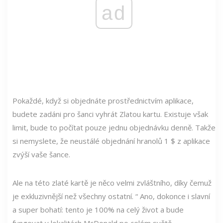
ad
Pokaždé, když si objednáte prostřednictvím aplikace,
budete zadáni pro šanci vyhrát Zlatou kartu. Existuje však
limit, bude to počítat pouze jednu objednávku denně. Takže
si nemyslete, že neustálé objednání hranolů 1 $ z aplikace
zvýší vaše šance.
Ale na této zlaté kartě je něco velmi zvláštního, díky čemuž
je exkluzivnější než všechny ostatní. “ Ano, dokonce i slavní
a super bohatí: tento je 100% na celý život a bude
fungovat v lokalitách McDonald po celém světě.