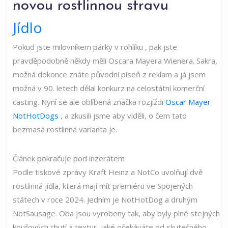
novou rostlinnou stravu
Jídlo
Pokud jste milovníkem párky v rohlíku , pak jste
pravděpodobně někdy měli Oscara Mayera Wienera. Sakra,
možná dokonce znáte původní píseň z reklam a já jsem
možná v 90. letech dělal konkurz na celostátní komerční
casting. Nyní se ale oblíbená značka rozjíždí
Oscar Mayer
NotHotDogs
, a zkusili jsme aby viděli, o čem tato
bezmasá rostlinná varianta je.
Článek pokračuje pod inzerátem
Podle tiskové zprávy Kraft Heinz a NotCo uvolňují dvě
rostlinná jídla, která mají mít premiéru ve Spojených
státech v roce 2024. Jedním je NotHotDog a druhým
NotSausage. Oba jsou vyrobeny tak, aby byly plné stejných
kouřových chutí a textur, jaké očekáváte od skutečného