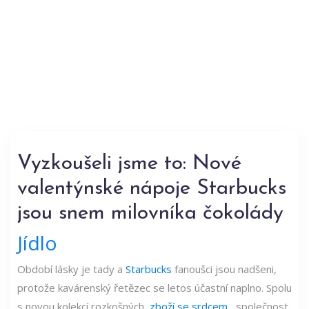
Vyzkoušeli jsme to: Nové
valentýnské nápoje Starbucks
jsou snem milovníka čokolády
Jídlo
Období lásky je tady a
Starbucks
fanoušci jsou nadšeni,
protože kavárenský řetězec se letos účastní naplno. Spolu
s novou kolekcí rozkošných,
zboží se srdcem
, společnost