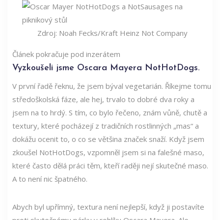
Zdroj: Noah Fecks/Kraft Heinz Not Company
Článek pokračuje pod inzerátem
Vyzkoušeli jsme Oscara Mayera NotHotDogs.
V první řadě řeknu, že jsem býval vegetarián. Říkejme tomu
středoškolská fáze, ale hej, trvalo to dobré dva roky a
jsem na to hrdý. S tím, co bylo řečeno, znám vůně, chutě a
textury, které pocházejí z tradičních rostlinných „mas“ a
dokážu ocenit to, o co se většina značek snaží. Když jsem
zkoušel NotHotDogs, vzpomněl jsem si na falešné maso,
které často dělá práci těm, kteří raději nejí skutečné maso.
A to není nic špatného.
Abych byl upřímný, textura není nejlepší, když ji postavíte
proti skutečnému párku v rohlíku Oscara Mayera. Ale