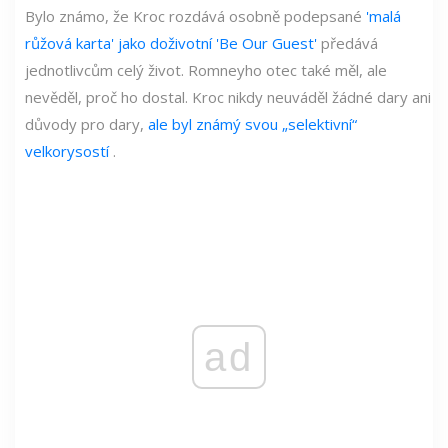
Bylo známo, že Kroc rozdává osobně podepsané
'malá
růžová karta' jako doživotní 'Be Our Guest'
předává
jednotlivcům celý život. Romneyho otec také měl, ale
nevěděl, proč ho dostal. Kroc nikdy neuváděl žádné dary ani
důvody pro dary,
ale byl známý svou „selektivní“
velkorysostí
.
ad