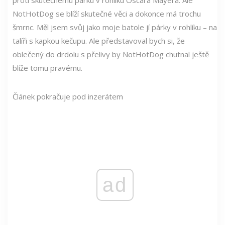
NotHotDog se blíží skutečné věci a dokonce má trochu
šmrnc. Měl jsem svůj jako moje batole jí párky v rohlíku – na
talíři s kapkou kečupu. Ale představoval bych si, že
oblečený do drdolu s přelivy by NotHotDog chutnal ještě
blíže tomu pravému.
Článek pokračuje pod inzerátem
ad