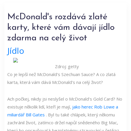
McDonald's rozdává zlaté
karty, které vám dávají jídlo
zdarma na celý život
Jídlo
Zdroj: getty
Co je lepší než McDonald's Szechuan Sauce? A co zlatá
karta, která vám dává McDonald's na celý život?
Ach počkej, nikdy jsi neslyšel o McDonald's Gold Card? No
existuje několik lidí, kteří je mají,
jako herec Rob Lowe a
miliardář Bill Gates
. Byl tu také chlápek, který někomu
zachránil život, zatímco držel napůl snědeného Big Mac,
který ho opravňoval k bezplatnému stravování v řetězci