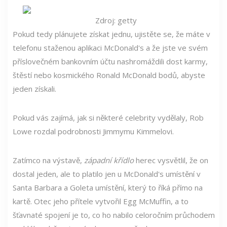
Zdroj: getty
Pokud tedy plánujete získat jednu, ujistěte se, že máte v
telefonu staženou aplikaci McDonald's a že jste ve svém
příslovečném bankovním účtu nashromáždili dost karmy,
štěstí nebo kosmického Ronald McDonald bodů, abyste
jeden získali.
Pokud vás zajímá, jak si některé celebrity vydělaly, Rob
Lowe rozdal podrobnosti Jimmymu Kimmelovi.
Zatímco na výstavě,
západní křídlo
herec vysvětlil, že on
dostal jeden, ale to platilo jen u McDonald's umístění v
Santa Barbara a Goleta umístění, který to říká přímo na
kartě. Otec jeho přítele vytvořil Egg McMuffin, a to
šťavnaté spojení je to, co ho nabilo celoročním průchodem