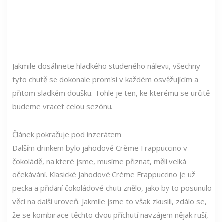
Jakmile dosáhnete hladkého studeného nálevu, všechny
tyto chutě se dokonale promísí v každém osvěžujícím a
přitom sladkém doušku. Tohle je ten, ke kterému se určitě
budeme vracet celou sezónu.
Článek pokračuje pod inzerátem
Dalším drinkem bylo jahodové Crème Frappuccino v
čokoládě, na které jsme, musíme přiznat, měli velká
očekávání. Klasické Jahodové Crème Frappuccino je už
pecka a přidání čokoládové chuti znělo, jako by to posunulo
věci na další úroveň. Jakmile jsme to však zkusili, zdálo se,
že se kombinace těchto dvou příchutí navzájem nějak ruší,