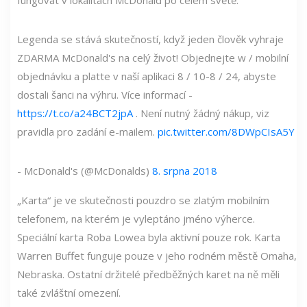
Legenda se stává skutečností, když jeden člověk vyhraje
ZDARMA McDonald's na celý život! Objednejte w / mobilní
objednávku a platte v naší aplikaci 8 / 10-8 / 24, abyste
dostali šanci na výhru. Více informací -
https://t.co/a24BCT2jpA
. Není nutný žádný nákup, viz
pravidla pro zadání e-mailem.
pic.twitter.com/8DWpCIsA5Y
- McDonald's (@McDonalds)
8. srpna 2018
„Karta“ je ve skutečnosti pouzdro se zlatým mobilním
telefonem, na kterém je vyleptáno jméno výherce.
Speciální karta Roba Lowea byla aktivní pouze rok. Karta
Warren Buffet funguje pouze v jeho rodném městě Omaha,
Nebraska. Ostatní držitelé předběžných karet na ně měli
také zvláštní omezení.