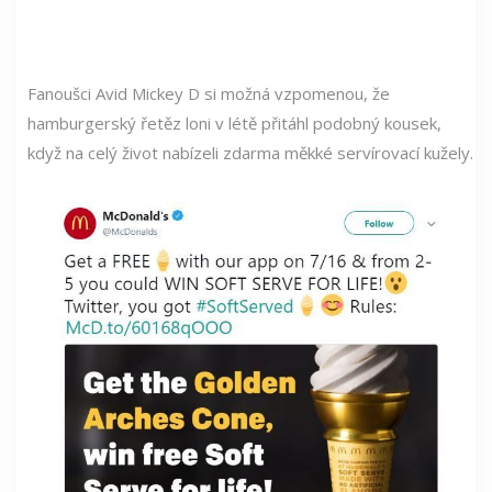
Fanoušci Avid Mickey D si možná vzpomenou, že
hamburgerský řetěz loni v létě přitáhl podobný kousek,
když na celý život nabízeli zdarma měkké servírovací kužely.